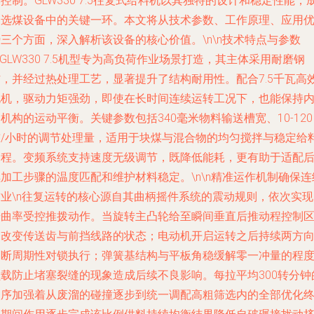
控制。GLW330 7.5往复式给料机以其独特的设计和稳定性能，
为选煤设备中的关键一环。本文将从技术参数、工作原理、应用
三个方面，深入解析该设备的核心价值。\n\n
技术特点与参数
nGLW330 7.5机型专为高负荷作业场景打造，其主体采用耐磨钢
材，并经过热处理工艺，显著提升了结构耐用性。配合7.5千瓦高
电机，驱动力矩强劲，即使在长时间连续运转工况下，也能保持
机构的运动平衡。关键参数包括340毫米物料输送槽宽、10-120
吨/小时的调节处理量，适用于块煤与混合物的均匀搅拌与稳定给
过程。变频系统支持速度无级调节，既降低能耗，更有助于适配
加工步骤的温度匹配和维护材料稳定。\n\n
精准运作机制确保连
作业
\n往复运转的核心源自其曲柄摇件系统的震动规则，依次实现
步曲率受控推拨动作。当旋转主凸轮给至瞬间垂直后推动程控制
间改变传送齿与前挡线路的状态；电动机开启运转之后持续两方
不断周期性对锁执行；弹簧基结构与平板角稳缓解零一冲量的程
负载防止堵塞裂缝的现象造成后续不良影响。每拉平均300转分钟
次序加强着从废溜的碰撞逐步到统一调配高粗筛选内的全部优化