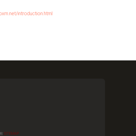
t/introduction.html
有
SITEMAP