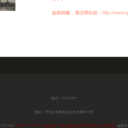
如若转载，请注明出处：http://www.cpxm.ne
电话：0375-99**
地址：平顶山市郏县龙山大道东段26号
T © 2026
WWW.CPXM.NET
选煤设备
平顶山国能选煤技术有限公司
选煤设备
版权所