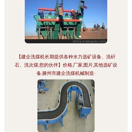
【建企洗煤机长期提供各种水力选矿设备、洗矸
石、洗次煤,您的伙伴】价格,厂家,图片,其他选矿设
备,滕州市建企洗煤机械制造-