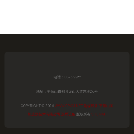
电话：0375-99**
地址：平顶山市郏县龙山大道东段26号
COPYRIGHT © 2026
WWW.CPXM.NET
选煤设备
平顶山国
能选煤技术有限公司
选煤设备
版权所有
SITEMAP