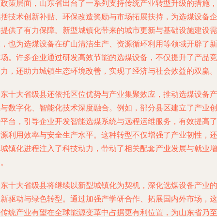
在政策层面，山东省出台了一系列支持传统产业转型升级的措施
包括技术创新补贴、环保改造奖励与市场拓展扶持，为选煤设备
业提供了有力保障。新型城镇化带来的城市更新与基础设施建设
求，也为选煤设备在矿山清洁生产、资源循环利用等领域开辟了
市场。许多企业通过研发高效节能的选煤设备，不仅提升了产品
争力，还助力城镇生态环境改善，实现了经济与社会效益的双赢
山东十大省级县还依托区位优势与产业集聚效应，推动选煤设备
业与数字化、智能化技术深度融合。例如，部分县区建立了产业
新平台，引导企业开发智能选煤系统与远程运维服务，有效提高
资源利用效率与安全生产水平。这种转型不仅增强了产业韧性，
为城镇化进程注入了科技动力，带动了相关配套产业发展与就业
长。
山东十大省级县将继续以新型城镇化为契机，深化选煤设备产业
创新驱动与绿色转型。通过加强产学研合作、拓展国内外市场，
一传统产业有望在全球能源变革中占据更有利位置，为山东省乃