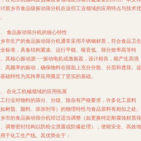
探讨新乡市食品级振动筛分机在这些工业领域的应用特点与技术
势。
一、 食品振动筛分机的核心特性
新乡市生产的食品振动筛分机通常采用不锈钢材质，符合食品卫
安全标准，具备结构紧凑、运行平稳、噪音低、筛分效率高等特
点。其核心振动源——振动电机或激振器，设计精良，能产生高强
度、高频率的振动，确保物料在筛面上充分分散、分层和透筛。
些基础特性为其跨界应用奠定了坚实的基础。
二、 在化工机械领域的应用拓展
化工行业对物料的筛分、分级、除杂有严格要求，许多化工原料
（如树脂、颜料、添加剂等）的物理特性与食品原料有相似之处
新乡市的食品振动筛分机经过适当调整（如更换特定耐腐蚀材质
网、调整密封结构以防粉尘泄露或防爆处理），便能安全、高效
应用于化工生产线。其优势在于：