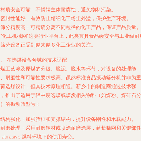
. 材质安全可靠：不锈钢主体耐腐蚀，避免物料污染。
. 密封性能好：有效防止精细化工粉尘外溢，保护生产环境。
. 筛分精度高：可精确分离不同粒径的化工产品，保证产品质量
在“化工机械网”这类行业平台上，此类兼具食品级安全与工业级耐
的筛分设备正受到越来越多化工企业的关注。
三、 在选煤设备领域的技术适配
选煤工艺涉及原煤的分级、脱泥、脱水等环节，对设备的处理能
力、耐磨性和可靠性要求极高。虽然标准食品振动筛分机并非为
负荷选煤设计，但其技术原理相通。新乡市的制造商通过技术强
化，推出了适用于轻中度选煤或煤炭相关物料（如煤粉、煤矸石
级）的振动筛型号：
. 结构强化：加强筛框和支撑结构，提升设备刚性和承载能力。
. 耐磨处理：采用耐磨钢材或喷涂耐磨涂层，延长筛网和关键部
 abrasive 煤料环境下的使用寿命。