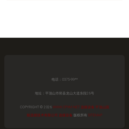
电话：0375-99**
地址：平顶山市郏县龙山大道东段26号
COPYRIGHT © 2026
WWW.CPXM.NET
选煤设备
平顶山国
能选煤技术有限公司
选煤设备
版权所有
SITEMAP