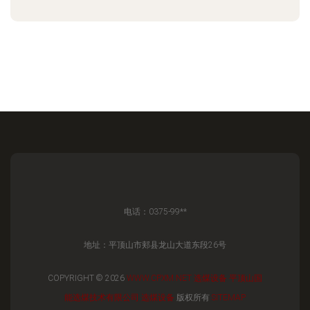
电话：0375-99**
地址：平顶山市郏县龙山大道东段26号
COPYRIGHT © 2026
WWW.CPXM.NET
选煤设备
平顶山国
能选煤技术有限公司
选煤设备
版权所有
SITEMAP