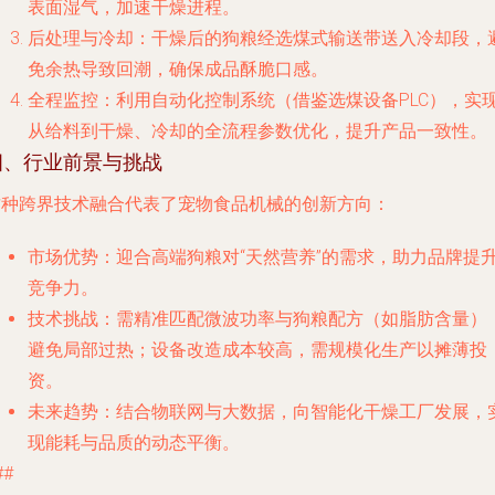
表面湿气，加速干燥进程。
后处理与冷却
：干燥后的狗粮经选煤式输送带送入冷却段，
免余热导致回潮，确保成品酥脆口感。
全程监控
：利用自动化控制系统（借鉴选煤设备PLC），实
从给料到干燥、冷却的全流程参数优化，提升产品一致性。
四、行业前景与挑战
这种跨界技术融合代表了宠物食品机械的创新方向：
市场优势
：迎合高端狗粮对“天然营养”的需求，助力品牌提
竞争力。
技术挑战
：需精准匹配微波功率与狗粮配方（如脂肪含量）
避免局部过热；设备改造成本较高，需规模化生产以摊薄投
资。
未来趋势
：结合物联网与大数据，向智能化干燥工厂发展，
现能耗与品质的动态平衡。
##