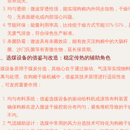
营养流失。
均匀透彻
：微波穿透性强，能实现狗粮内外同步加热，干燥
匀，无表面硬化或内部湿心问题。
节能环保
：能量利用率高，比传统干燥方式节能30%-50%，
无废气排放，符合绿色生产标准。
杀菌防霉
：微波具有杀菌效应，能有效灭活狗粮中的大肠杆
菌、沙门氏菌等有害微生物，延长保质期。
二、选煤设备的借鉴与改造：稳定传热的辅助角色
选煤设备原用于煤炭分选，其核心在于通过振动、气流等实现物
分离与处理。在狗粮干燥机械中，借鉴其技术原理进行适应性改
造，可发挥重要作用：
均匀布料系统
：借鉴选煤设备的振动给料机或滚筒布料装置
确保狗粮在进入微波干燥腔前分布均匀，避免堆积导致的干
不均。
气流辅助设计
：选煤中常用的风力分选技术可转化为狗粮干