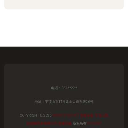
电话：0375-99**
地址：平顶山市郏县龙山大道东段26号
COPYRIGHT © 2026
WWW.CPXM.NET
选煤设备
平顶山国
能选煤技术有限公司
选煤设备
版权所有
SITEMAP