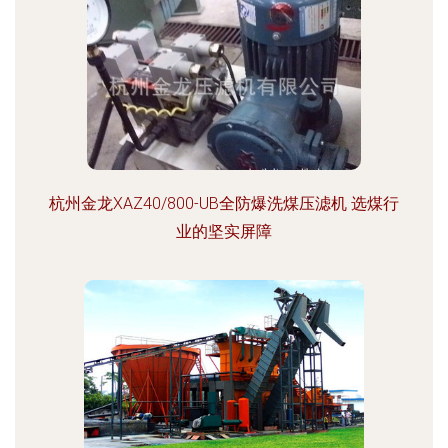
杭州金龙XAZ40/800-UB全防爆洗煤压滤机 选煤行
业的坚实屏障