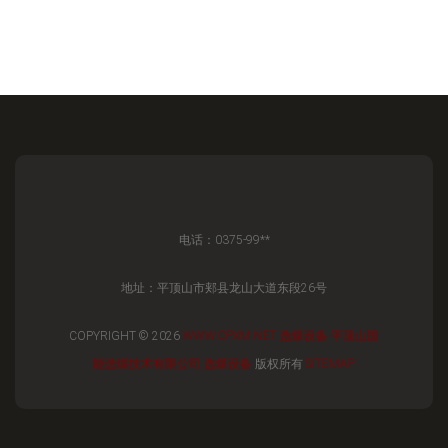
电话：0375-99**
地址：平顶山市郏县龙山大道东段26号
COPYRIGHT © 2026
WWW.CPXM.NET
选煤设备
平顶山国
能选煤技术有限公司
选煤设备
版权所有
SITEMAP