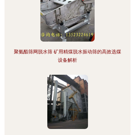
聚氨酯筛网脱水筛 矿用精煤脱水振动筛的高效选煤
设备解析