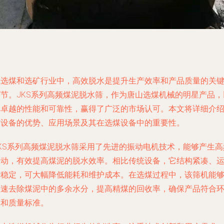
在选煤和选矿行业中，高效脱水是提升生产效率和产品质量的关
环节。JKS系列高频煤泥脱水筛，作为唐山选煤机械的明星产品，
其卓越的性能和可靠性，赢得了广泛的市场认可。本文将详细介
该设备的优势、应用场景及其在选煤设备中的重要性。
JKS系列高频煤泥脱水筛采用了先进的振动电机技术，能够产生高
振动，有效提高煤泥的脱水效率。相比传统设备，它结构紧凑、
行稳定，可大幅降低能耗和维护成本。在选煤过程中，该筛机能
快速去除煤泥中的多余水分，提高精煤的回收率，确保产品符合
保和质量标准。