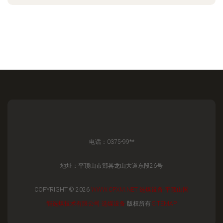
电话：0375-99**
地址：平顶山市郏县龙山大道东段26号
COPYRIGHT © 2026
WWW.CPXM.NET
选煤设备
平顶山国
能选煤技术有限公司
选煤设备
版权所有
SITEMAP